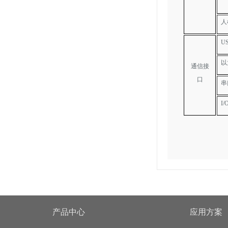
人
U
以
通信接
口
串
I
产品中心
应用方案