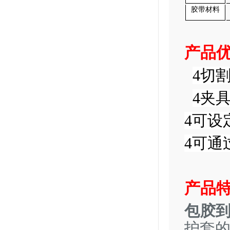
胶带材料
产品
4
切
4
夹
4
可
设
4
可通
产品
包胶
护套